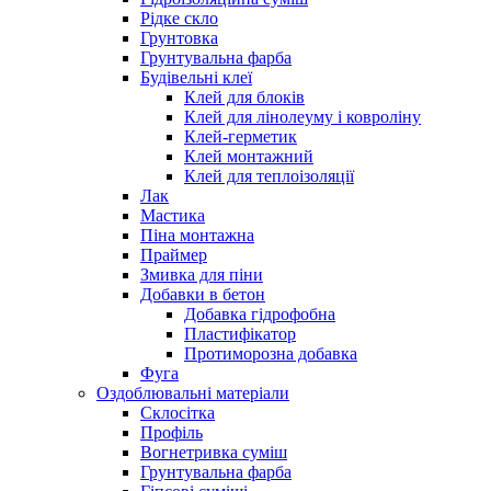
Рідке скло
Грунтовка
Грунтувальна фарба
Будівельні клеї
Клей для блоків
Клей для лінолеуму і ковроліну
Клей-герметик
Клей монтажний
Клей для теплоізоляції
Лак
Мастика
Піна монтажна
Праймер
Змивка для піни
Добавки в бетон
Добавка гідрофобна
Пластифікатор
Протиморозна добавка
Фуга
Оздоблювальні матеріали
Склосітка
Профіль
Вогнетривка суміш
Грунтувальна фарба