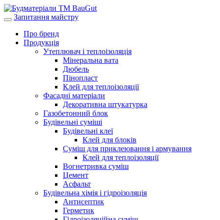
Запитання майстру
Про бренд
Продукція
Утеплювач і теплоізоляція
Мінеральна вата
Дюбель
Пінопласт
Клей для теплоізоляції
Фасадні матеріали
Декоративна штукатурка
Газобетонний блок
Будівельні суміші
Будівельні клеї
Клей для блоків
Суміш для приклеювання і армування
Клей для теплоізоляції
Вогнетривка суміш
Цемент
Асфальт
Будівельна хімія і гідроізоляція
Антисептик
Герметик
Гідроізоляційна суміш