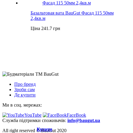
Базальтовая вата BauGut Фасад 115 50мм
2,4кв.м
Ціна 241.7 грн
Про бренд
Зроби сам
Де купити
Ми в соц. мережах:
YouTube
FaceBook
Служба підтримки споживачів:
info@baugut.ua
Купити
Купити
Купити
Купити
Купити
Купити
All right reserved © BauGut 2020