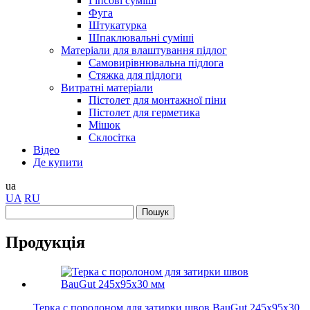
Гіпсові суміші
Фуга
Штукатурка
Шпаклювальні суміші
Матеріали для влаштування підлог
Самовирівнювальна підлога
Стяжка для підлоги
Витратні матеріали
Пістолет для монтажної піни
Пістолет для герметика
Мішок
Склосітка
Відео
Де купити
ua
UA
RU
Продукція
Терка с поролоном для затирки швов BauGut 245x95x30