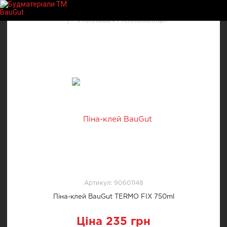
Утеплювач і теплоізоляція
Артикул: 90601148
Піна-клей BauGut TERMO FIX 750ml
Ціна 235 грн