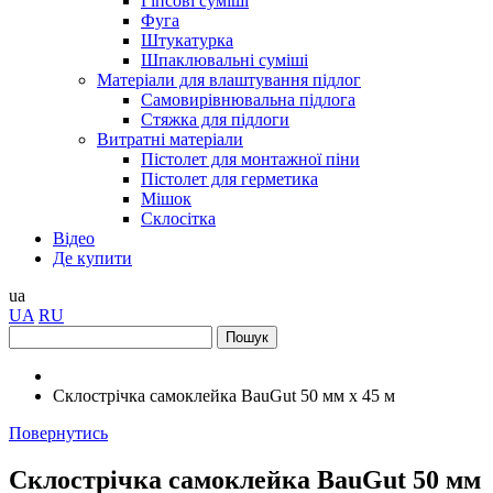
Гіпсові суміші
Фуга
Штукатурка
Шпаклювальні суміші
Матеріали для влаштування підлог
Самовирівнювальна підлога
Стяжка для підлоги
Витратні матеріали
Пістолет для монтажної піни
Пістолет для герметика
Мішок
Склосітка
Відео
Де купити
ua
UA
RU
Склострічка самоклейка BauGut 50 мм x 45 м
Повернутись
Склострічка самоклейка BauGut 50 мм