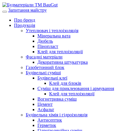
Запитання майстру
Про бренд
Продукція
Утеплювач і теплоізоляція
Мінеральна вата
Дюбель
Пінопласт
Клей для теплоізоляції
Фасадні матеріали
Декоративна штукатурка
Газобетонний блок
Будівельні суміші
Будівельні клеї
Клей для блоків
Суміш для приклеювання і армування
Клей для теплоізоляції
Вогнетривка суміш
Цемент
Асфальт
Будівельна хімія і гідроізоляція
Антисептик
Герметик
Гідроізоляційна суміш