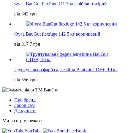
Фуга BauGut flexfuge 111 5 кг сріблясто-сірий
від 342 грн
Фуга BauGut flexfuge 142 5 кг коричневий
від 317.7 грн
Ґрунтувальна фарба адгезійна BauGut GDF+, 10 кг
від 556 грн
Про бренд
Зроби сам
Де купити
Ми в соц. мережах:
YouTube
FaceBook