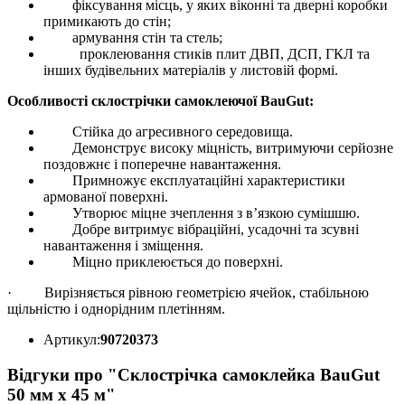
фіксування місць, у яких віконні та дверні коробки
примикають до стін;
армування стін та стель;
проклеювання стиків плит ДВП, ДСП, ГКЛ та
інших будівельних матеріалів у листовій формі.
Особливості склострічки самоклеючої BauGut:
Стійка до агресивного середовища.
Демонструє високу міцність, витримуючи серйозне
поздовжнє і поперечне навантаження.
Примножує експлуатаційні характеристики
армованої поверхні.
Утворює міцне зчеплення з в’язкою сумішшю.
Добре витримує вібраційні, усадочні та зсувні
навантаження і зміщення.
Міцно приклеюється до поверхні.
·
Вирізняється рівною геометрією ячейок, стабільною
щільністю і однорідним плетінням.
Артикул:
90720373
Відгуки про "Склострічка самоклейка BauGut
50 мм x 45 м"