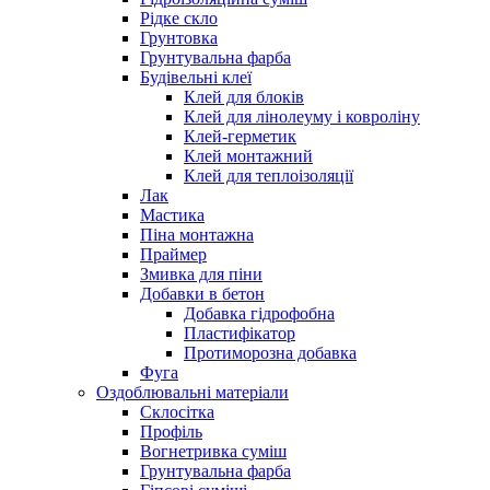
Рідке скло
Грунтовка
Грунтувальна фарба
Будівельні клеї
Клей для блоків
Клей для лінолеуму і ковроліну
Клей-герметик
Клей монтажний
Клей для теплоізоляції
Лак
Мастика
Піна монтажна
Праймер
Змивка для піни
Добавки в бетон
Добавка гідрофобна
Пластифікатор
Протиморозна добавка
Фуга
Оздоблювальні матеріали
Склосітка
Профіль
Вогнетривка суміш
Грунтувальна фарба